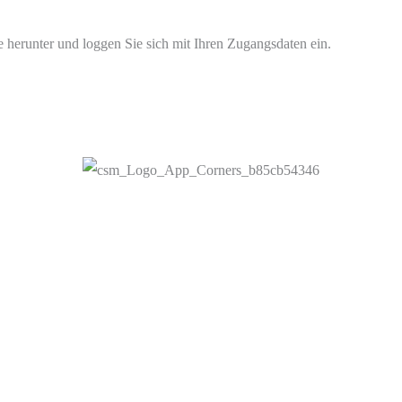
 herunter und loggen Sie sich mit Ihren Zugangsdaten ein.
 Tieren zu beauftragen: Sie geben einfach Ihren Standort, die Tier
asst den Abtransport.
Google Play und das Google Play-Logo sind Marken von Google LLC.
App Store ist eine Dienstleistungsmarke der Apple Inc.