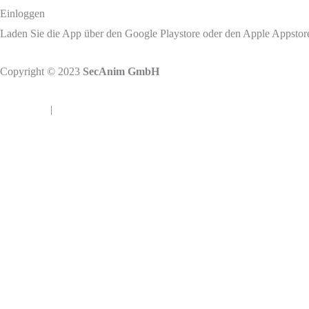
Einloggen
Laden Sie die App über den Google Playstore oder den Apple Appstore
Copyright © 2023
SecAnim GmbH
Impressum
|
Datenschutz
Die App bietet Ihnen die Möglichkeit, die Abholung von gefallenen
SecAnim-Standort erhält diese Informationen umgehend und veranl
Nach
oben
scrollen